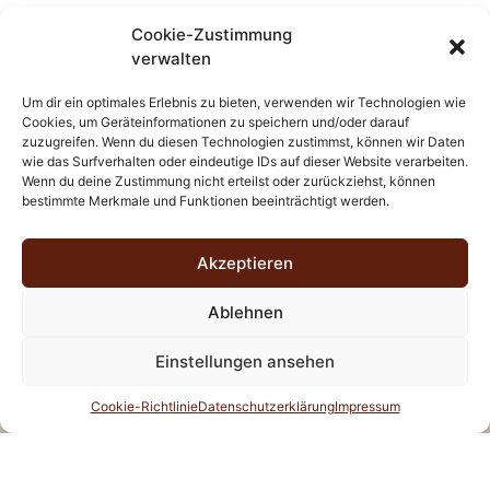
Profitieren Sie auch von den zahlreichen Styling-
Cookie-Zustimmung
Möglichkeiten, die Ihnen mit langen Haaren offenstehen. Ob
verwalten
glamouröse Locken, elegante Hochsteckfrisuren oder der
lässige Beach-Look – Ihrer Kreativität sind keine Grenzen
Um dir ein optimales Erlebnis zu bieten, verwenden wir Technologien wie
Cookies, um Geräteinformationen zu speichern und/oder darauf
gesetzt.
zuzugreifen. Wenn du diesen Technologien zustimmst, können wir Daten
wie das Surfverhalten oder eindeutige IDs auf dieser Website verarbeiten.
Warten Sie nicht länger – verwandeln Sie Ihren Look mit
Wenn du deine Zustimmung nicht erteilst oder zurückziehst, können
Haarverlängerungen in Berlin Schönfeld und erleben Sie, wie
bestimmte Merkmale und Funktionen beeinträchtigt werden.
Sie sich in Ihrer Haut noch wohler fühlen können. Vereinbaren
Sie noch heute Ihren Termin und lassen Sie sich von den
Akzeptieren
Experten inspirieren!
Ablehnen
Einstellungen ansehen
Cookie-Richtlinie
Datenschutzerklärung
Impressum