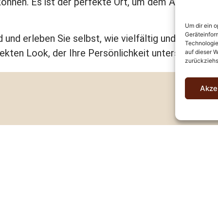
können. Es ist der perfekte Ort, um dem Alltag zu 
Um dir ein 
Geräteinfor
 und erleben Sie selbst, wie vielfältig und spannend
Technologie
fekten Look, der Ihre Persönlichkeit unterstreicht. I
auf dieser W
zurückziehs
Akze