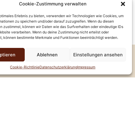
entfliehen und sich rundum verwöhnen
Cookie-Zustimmung verwalten
optimales Erlebnis zu bieten, verwenden wir Technologien wie Cookies, um
mationen zu speichern und/oder darauf zuzugreifen. Wenn du diesen
 die Welt der Frisuren ist. Lassen Sie
n zustimmst, können wir Daten wie das Surfverhalten oder eindeutige IDs
hre Traumfrisur wartet auf Sie!
ebsite verarbeiten. Wenn du deine Zustimmung nicht erteilst oder
t, können bestimmte Merkmale und Funktionen beeinträchtigt werden.
ptieren
Ablehnen
Einstellungen ansehen
Cookie-Richtlinie
Datenschutzerklärung
Impressum